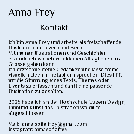
Anna Frey
Anna Frey
Kontakt
Kontakt
Kontakt
Ich bin Anna Frey und arbeite als freischaffende 
Illustratorin in Luzern und Bern. 
Mit meinen Illustrationen und Geschichten 
erkunde ich wie ich vom kleinen Alltäglichen ins 
Grosse gehen kann.
Ich erzeichne meine Gedanken und lasse meine 
visuellen Ideen in metaphern sprechen. Dies hilft 
mir die Stimmung eines Texts, Themas oder 
Events zu erfassen und damit eine passende 
Illustration zu gesalten.
2025 habe ich an der Hochschule Luzern Design, 
Film und Kunst das Illustrationsstudium 
abgeschlossen
.
Mail:  anna.sofia.frey@gmail.com
Instagram: 
annasofiafrey